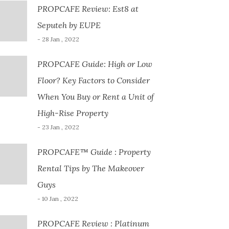
PROPCAFE Review: Est8 at
Seputeh by EUPE
- 28 Jan , 2022
PROPCAFE Guide: High or Low
Floor? Key Factors to Consider
When You Buy or Rent a Unit of
High-Rise Property
- 23 Jan , 2022
PROPCAFE™ Guide : Property
Rental Tips by The Makeover
Guys
- 10 Jan , 2022
PROPCAFE Review : Platinum