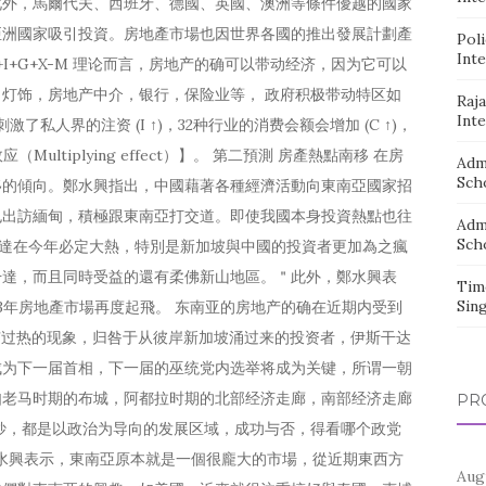
此外，馬爾代夫、西班牙、德國、英國、澳洲等條件優越的國家
亞洲國家吸引投資。房地產市場也因世界各國的推出發展計劃產
Pol
Inte
 Y=C+I+G+X-M 理论而言，房地产的确可以带动经济，因为它可以
，灯饰，房地产中介，银行，保险业等， 政府积极带动特区如
Raj
Inte
了私人界的注资 (I ↑)，32种行业的消费会额会增加 (C ↑)，
ultiplying effect）】。 第二預測 房產熱點南移 在房
Adm
Sch
移的傾向。鄭水興指出，中國藉著各種經濟活動向東南亞國家招
也出訪緬甸，積極跟東南亞打交道。即使我國本身投資熱點也往
Adm
Sch
干達在今年必定大熱，特別是新加坡與中國的投資者更加為之瘋
干達，而且同時受益的還有柔佛新山地區。＂此外，鄭水興表
Tim
Sin
3年房地產市場再度起飛。 东南亚的房地产的确在近期内受到
干达似乎有过热的现象，归咎于从彼岸新加坡涌过来的投资者，伊斯干达
成为下一届首相，下一届的巫统党内选举将成为关键，所谓一朝
如老马时期的布城，阿都拉时期的北部经济走廊，南部经济走廊
PR
妙，都是以政治为导向的发展区域，成功与否，得看哪个政党
鄭水興表示，東南亞原本就是一個很龐大的市場，從近期東西方
Aug