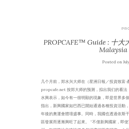
PR
PROPCAFE™ Guide : 十大大
Malaysia
Posted on
Jul
几个月前，郑水兴大师在（星洲日報／投資致富‧
propcafe.net 按郑大师的预测，拟出我们
水興表示，如今有一很明顯的現象，即是世界多
指出，新興國家如巴西已開始通過各種投資活動，
年後的奧運會體壇盛事。同時，我國也透過依斯
區發展而逐漸興旺了起來。 “不僅新興國家，即