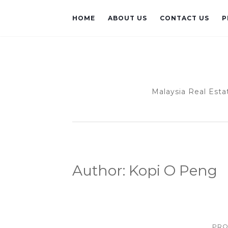
HOME
ABOUT US
CONTACT US
P
Malaysia Real Esta
Author:
Kopi O Peng
PRO