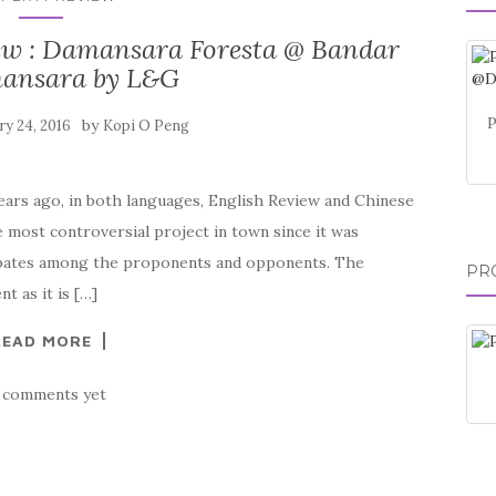
w : Damansara Foresta @ Bandar
ansara by L&G
by
ry 24, 2016
Kopi O Peng
ears ago, in both languages, English Review and Chinese
most controversial project in town since it was
 debates among the proponents and opponents. The
PR
t as it is […]
READ MORE
 comments yet