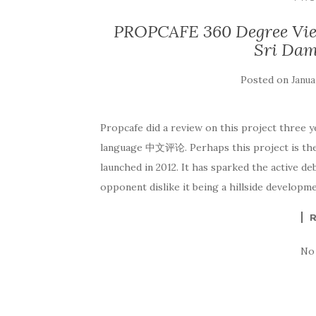
PROPCAFE 360 Degree Vie
Sri Dam
Posted on
Janua
Propcafe did a review on this project three y
language 中文评论. Perhaps this project is the 
launched in 2012. It has sparked the active
opponent dislike it being a hillside developmen
No