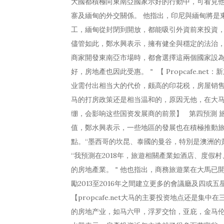
大國都積極向東南亞國家示好的行動中，可看見
寨及緬甸的外交關係。 他指出，印尼與緬甸將是
工，緬甸從封閉到開放，都能吸引外資前來投資
儘管如此，鄭水興表示，擁有健全與穩定的法治，
商家開發東南亞市場時，都會選擇這兩個國家設
好，房地產也因此受惠。＂ 【 Propcafe.n
业需付出相当大的代价，颇高的印花税，房屋销
马的打房政策还是相当温和的，原因无他，在大
绷，会影响这些国资发展商的前景】 第四預測 
值，鄭水興表示，一些地區的發展也在積極推動
點。“墨西哥的坎昆、泰國的曼谷，特別是澳洲的
“我預測在2018年，旅遊相關產業如酒店、度
的房地產業。＂他也指出，商務旅遊業在大馬已開
勵2013至2016年之間建立更多的會議廳及四
【propcafe.net大马的主要投资地点还是
的房地产业，如马六甲，浮罗交怡，亚庇，金马伦