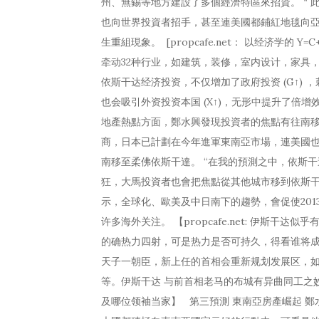
州、無錫等地方建設了多個經濟特區來招資。＂
也向世界投資者招手，甚至連美國都鋪紅地毯向
生重組現象。 [propcafe.net： 以经济学的
牵动32种行业，如建筑，装修，室内设计，家具
依斯干达经济投资，不仅增加了政府投资 (G↑) ，刺激
也会吸引外资投资本国 (X↑)，无形中提升了倍增效应（M
地產熱點方面，鄭水興發現投資者的焦點有往南
商，日本已計劃在今年進軍東南亞市場，連美國
南移至柔佛依斯干達。 “在我的預測之中，依斯
狂，大馬投資者也會把焦點從其他城市移到依斯
示，全球化、歐美及中日南下的趨勢，會促使201
许多海外关注。 【propcafe.net: 伊斯
的确热力四射，可是热力是否可持久，得看谁将
天子一朝臣，新上任的首相会重新规划发展区，
等。伊斯干达 与前首相老马的布城有异曲同工之
及哪位领袖当家】 第三預測 東南亞房產崛起 