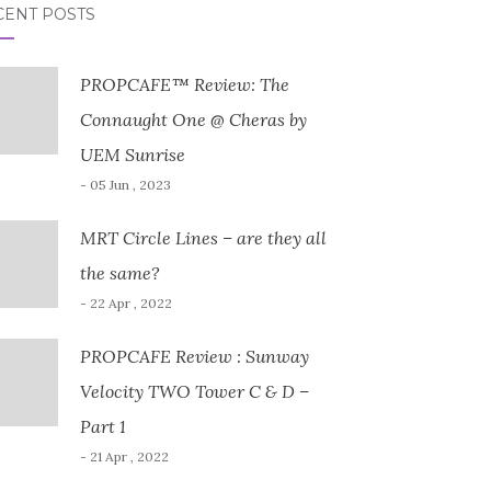
CENT POSTS
PROPCAFE™ Review: The
Connaught One @ Cheras by
UEM Sunrise
- 05 Jun , 2023
MRT Circle Lines – are they all
the same?
- 22 Apr , 2022
PROPCAFE Review : Sunway
Velocity TWO Tower C & D –
Part 1
- 21 Apr , 2022