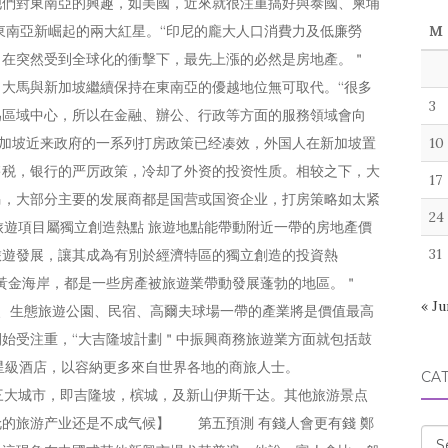
他們對東南亞的興趣，如美國，近來就很注重搞好與泰國、柬埔
東南亞新崛起的兩大紅星。“印尼的龐大人口消費力及低廉勞
M
，在突然受到全球化的衝擊下，最先上漲的必然是房地產。＂
大馬與新加坡繼續保持在東南亞的優越地位無可取代。“很多
3
為區域中心，所以在金融、辦公、行政等方面的服務領域會向
et：新加坡近来政府的一系列打房政策已经凑效，外国人在新加坡置
10
售税，银行的严厉政策，冷却了外资的投资性质。相较之下，大
17
马，大部分主要的发展商都是国营或国资企业，打房策略如太紧
24
旅遊項目屬獨立創造熱點 旅遊地點能帶動附近一帶的房地產價
31
旅遊發展，讓其成為有別於經濟特區的獨立創造的投資熱
黃金海岸，都是一些房產被旅遊業帶動發展蓬勃的地區。＂
« Ju
假村、生態旅遊公園、民宿、高爾夫球場一帶的產業將是價值最高
始受注重，“大吉隆坡計劃＂中振興商務旅遊業方面就包括鼓
或五星級酒店，以容納更多來自世界各地的商旅人士。
CA
集中在三大城市，即吉隆坡，槟城，及新山伊斯干达。其他旅游景点
的旅游产业还是不成气候】 第五預測 有錢人會更有錢 鄭
Cat