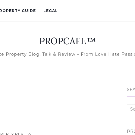
ROPERTY GUIDE
LEGAL
PROPCAFE™
te Property Blog, Talk & Review – From Love Hate Passi
SE
Sea
for:
PR
PERTY REVIEW