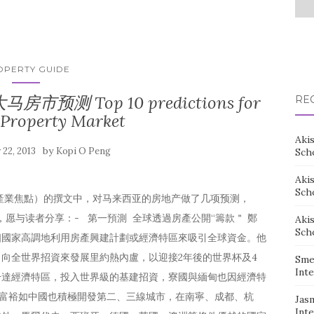
OPERTY GUIDE
马房市预测 Top 10 predictions for
RE
 Property Market
Aki
by
y 22, 2013
Kopi O Peng
Sch
Aki
Sch
產業焦點）的撰文中，对马来西亚的房地产做了几项预测，
的看法，愿与读者分享：- 第一預測 全球透過房產公開“籌款＂ 鄭
Aki
Sch
個國家高調地利用房產興建計劃或經濟特區來吸引全球資金。他
向全世界招資來發展里約熱內盧，以迎接2年後的世界杯及4
Sme
Inte
干達經濟特區，投入世界級的基建招資，寮國與緬甸也因經濟特
使富裕如中國也積極開發第二、三線城市，在南寧、成都、杭
Jas
Inte