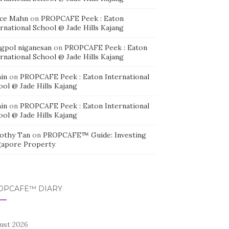
ice Mahn
on
PROPCAFE Peek : Eaton
rnational School @ Jade Hills Kajang
agpol niganesan
on
PROPCAFE Peek : Eaton
rnational School @ Jade Hills Kajang
in
on
PROPCAFE Peek : Eaton International
ool @ Jade Hills Kajang
in
on
PROPCAFE Peek : Eaton International
ool @ Jade Hills Kajang
othy Tan
on
PROPCAFE™ Guide: Investing
gapore Property
OPCAFE™ DIARY
ust 2026